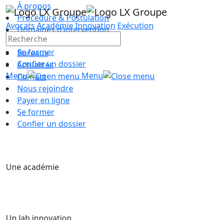
À propos
Procédure & Postulation
Avocats
Académie
Innovation
Exécution
Domaines d’intervention
Équipe
Se former
Bureaux
Confier un dossier
Actualités
Menu
Menu
Contact
Nous rejoindre
Payer en ligne
Se former
Confier un dossier
Une académie
Un lab innovation