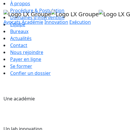
À propos
Procédure & Postulation
Domaines d’intervention
Avocats
Académie
Innovation
Exécution
Équipe
Bureaux
Actualités
Contact
Nous rejoindre
Payer en ligne
Se former
Confier un dossier
Une académie
Un lab innovation