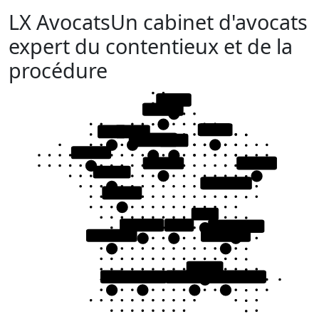
LX Avocats
Un cabinet d'avocats
expert du contentieux et de la
procédure
Douai
Amiens
Reims
Caen
Rouen
Versailles
Paris
Rennes
Orléans
Colmar
Angers
Besançon
Poitiers
Lyon
Limoges
Riom
Chambery
Bordeaux
Grenoble
Nîmes
Pau
Toulouse
Montpellier
Aix-en-Provence