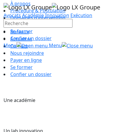
À propos
Procédure & Postulation
Avocats
Académie
Innovation
Exécution
Domaines d’intervention
Équipe
Se former
Bureaux
Confier un dossier
Actualités
Menu
Menu
Contact
Nous rejoindre
Payer en ligne
Se former
Confier un dossier
Une académie
Un lab innovation