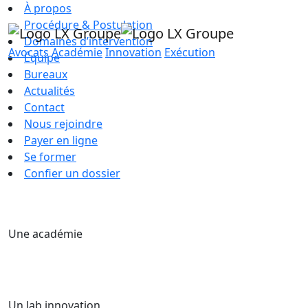
À propos
Procédure & Postulation
Domaines d’intervention
Avocats
Académie
Innovation
Exécution
Équipe
Bureaux
Actualités
Contact
Nous rejoindre
Payer en ligne
Se former
Confier un dossier
Une académie
Un lab innovation