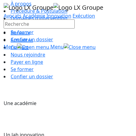
À propos
Procédure & Postulation
Avocats
Académie
Innovation
Exécution
Domaines d’intervention
Équipe
Se former
Bureaux
Confier un dossier
Actualités
Menu
Menu
Contact
Nous rejoindre
Payer en ligne
Se former
Confier un dossier
Une académie
Un lab innovation