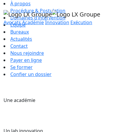
À propos
Procédure & Postulation
Domaines d’intervention
Avocats
Académie
Innovation
Exécution
Équipe
Bureaux
Actualités
Contact
Nous rejoindre
Payer en ligne
Se former
Confier un dossier
Une académie
Un lab innovation