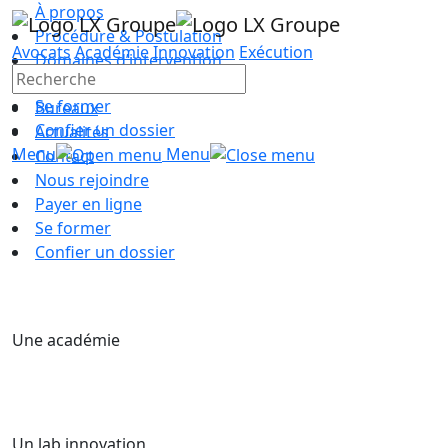
À propos
Procédure & Postulation
Avocats
Académie
Innovation
Exécution
Domaines d’intervention
Équipe
Se former
Bureaux
Confier un dossier
Actualités
Menu
Menu
Contact
Nous rejoindre
Payer en ligne
Se former
Confier un dossier
Une académie
Un lab innovation