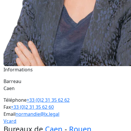
Informations
Barreau
Caen
Téléphone
+33 (0)2 31 35 62 62
Fax
+33 (0)2 31 35 62 60
Email
normandie@lx.legal
Vcard
Bureaux de
Caen
-
Rouen