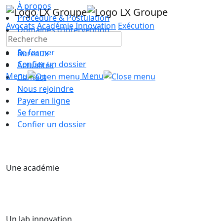
À propos
Procédure & Postulation
Avocats
Académie
Innovation
Exécution
Domaines d’intervention
Équipe
Se former
Bureaux
Confier un dossier
Actualités
Menu
Menu
Contact
Nous rejoindre
Payer en ligne
Se former
Confier un dossier
Une académie
Un lab innovation