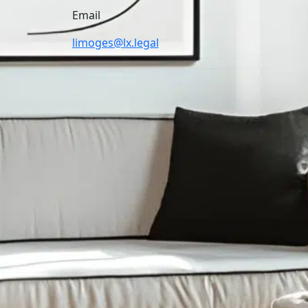
Email
limoges@lx.legal