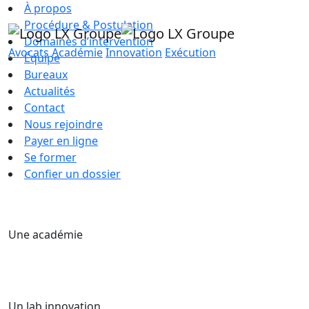
À propos
Procédure & Postulation
Domaines d’intervention
Avocats
Académie
Innovation
Exécution
Équipe
Bureaux
Actualités
Contact
Nous rejoindre
Payer en ligne
Se former
Confier un dossier
Une académie
Un lab innovation