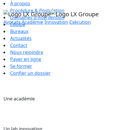
À propos
Procédure & Postulation
Domaines d’intervention
Avocats
Académie
Innovation
Exécution
Équipe
Bureaux
Actualités
Contact
Nous rejoindre
Payer en ligne
Se former
Confier un dossier
Une académie
Un lab innovation