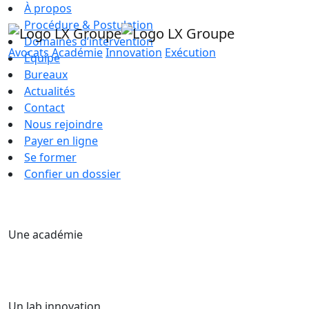
À propos
Procédure & Postulation
Domaines d’intervention
Avocats
Académie
Innovation
Exécution
Équipe
Bureaux
Actualités
Contact
Nous rejoindre
Payer en ligne
Se former
Confier un dossier
Une académie
Un lab innovation