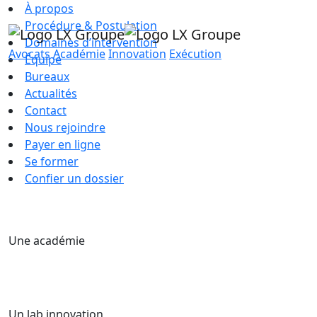
À propos
Procédure & Postulation
Domaines d’intervention
Avocats
Académie
Innovation
Exécution
Équipe
Bureaux
Actualités
Contact
Nous rejoindre
Payer en ligne
Se former
Confier un dossier
Une académie
Un lab innovation