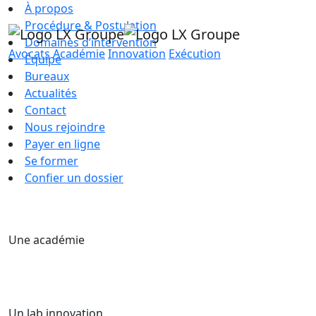
À propos
Procédure & Postulation
Domaines d’intervention
Avocats
Académie
Innovation
Exécution
Équipe
Bureaux
Actualités
Contact
Nous rejoindre
Payer en ligne
Se former
Confier un dossier
Une académie
Un lab innovation