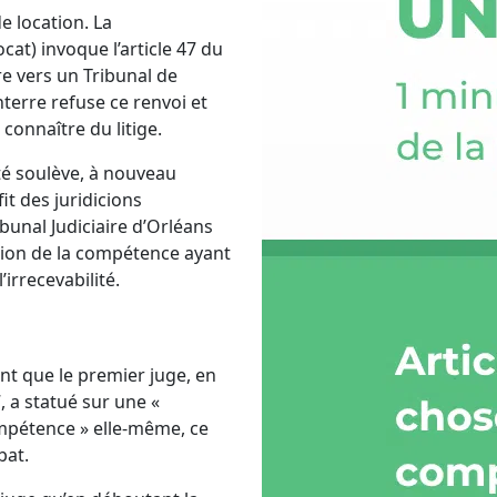
e location. La
at) invoque l’article 47 du
re vers un Tribunal de
terre refuse ce renvoi et
 connaître du litige.
été soulève, à nouveau
it des juridicions
ibunal Judiciaire d’Orléans
tion de la compétence ayant
irrecevabilité.
ent que le premier juge, en
, a statué sur une «
ompétence » elle-même, ce
bat.