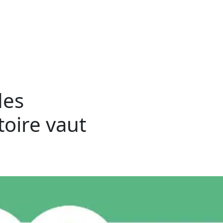
des
oire vaut