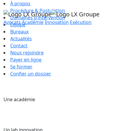
À propos
Procédure & Postulation
Domaines d’intervention
Avocats
Académie
Innovation
Exécution
Équipe
Bureaux
Actualités
Contact
Nous rejoindre
Payer en ligne
Se former
Confier un dossier
Une académie
Un lab innovation