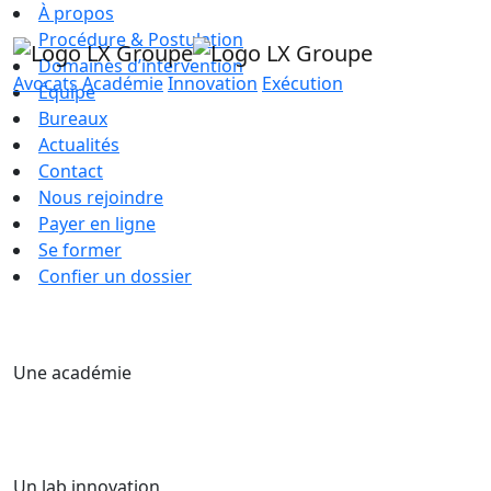
À propos
Procédure & Postulation
Domaines d’intervention
Avocats
Académie
Innovation
Exécution
Équipe
Bureaux
Actualités
Contact
Nous rejoindre
Payer en ligne
Se former
Confier un dossier
Une académie
Un lab innovation