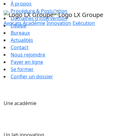
À propos
Procédure & Postulation
Domaines d’intervention
Avocats
Académie
Innovation
Exécution
Équipe
Bureaux
Actualités
Contact
Nous rejoindre
Payer en ligne
Se former
Confier un dossier
Une académie
Un lab innovation