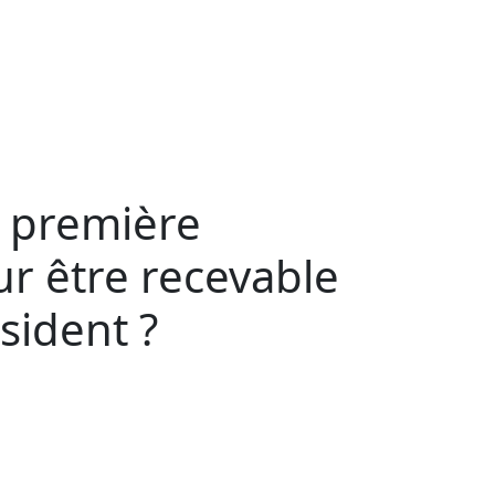
n première
ur être recevable
ésident ?