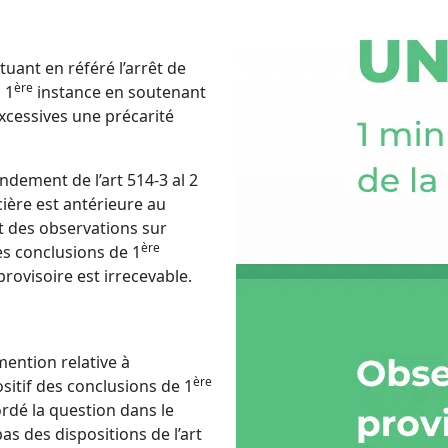
tuant en référé l’arrêt de
ère
 1
instance en soutenant
cessives une précarité
ondement de l’art 514-3 al 2
ière est antérieure au
t des observations sur
ère
ses conclusions de 1
rovisoire est irrecevable.
mention relative à
ère
ositif des conclusions de 1
rdé la question dans le
as des dispositions de l’art