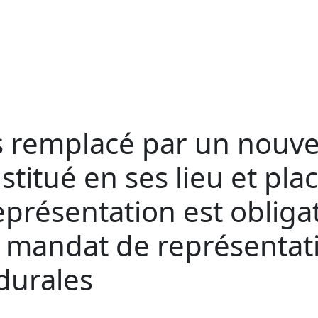
pas remplacé par un nouv
titué en ses lieu et plac
eprésentation est obligat
 mandat de représentati
durales