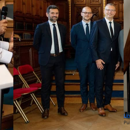
Lir
Pu