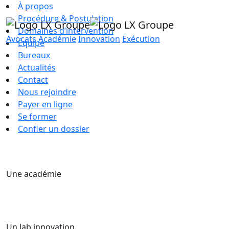
À propos
Procédure & Postulation
Domaines d’intervention
Avocats
Académie
Innovation
Exécution
Équipe
Bureaux
Actualités
Contact
Nous rejoindre
Payer en ligne
Se former
Confier un dossier
Une académie
Un lab innovation