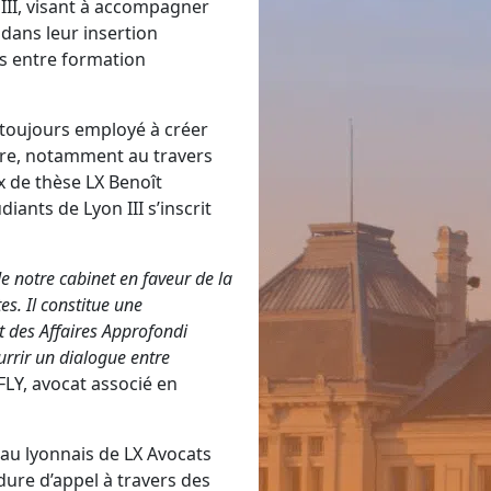
 III, visant à accompagner
 dans leur insertion
es entre formation
t toujours employé à créer
ire, notamment au travers
x de thèse LX Benoît
iants de Lyon III s’inscrit
e notre cabinet en faveur de la
es. Il constitue une
t des Affaires Approfondi
urrir un dialogue entre
LY, avocat associé en
eau lyonnais de LX Avocats
dure d’appel à travers des