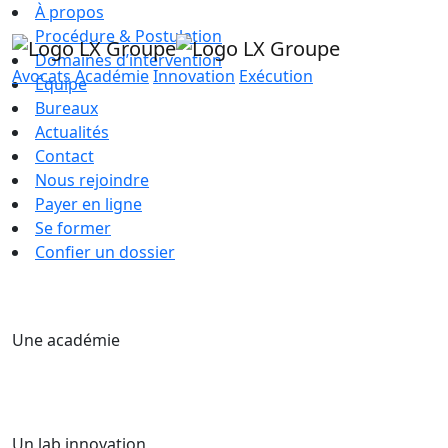
À propos
Procédure & Postulation
Domaines d’intervention
Avocats
Académie
Innovation
Exécution
Équipe
Bureaux
Actualités
Contact
Nous rejoindre
Payer en ligne
Se former
Confier un dossier
Une académie
Un lab innovation