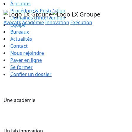
À propos
Procédure & Postulation
Domaines d’intervention
Avocats
Académie
Innovation
Exécution
Équipe
Bureaux
Actualités
Contact
Nous rejoindre
Payer en ligne
Se former
Confier un dossier
Une académie
Un lab innovation