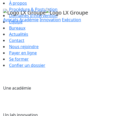
À propos
Procédure & Postulation
Domaines d’intervention
Avocats
Académie
Innovation
Exécution
Équipe
Bureaux
Actualités
Contact
Nous rejoindre
Payer en ligne
Se former
Confier un dossier
Une académie
Un lab innovation