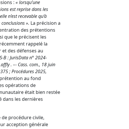
usions :
« lorsqu’une
ons est reprise dans les
lle n’est recevable qu’à
 conclusions ».
La précision a
entration des prétentions
si que le précisent les
a récemment rappelé la
r et des défenses au
FS-B
:
JurisData n° 2024-
Laffly
. –-
Cass. com., 18 juin
9375
;
Procédures 2025,
 prétention au fond
des opérations de
munautaire était bien restée
é dans les dernières
de de procédure civile
,
eur acception générale