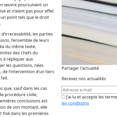
 en œuvre poursuivent un
sé et n’aient pas pour effet
un point tels que le droit
.
d’irrecevabilité, les parties
ions, l’ensemble de leurs
inéa du même texte,
imites des chefs du
s à répliquer aux
ger les questions, nées
Partager l'actualité
de l’intervention d’un tiers
fait.
Recevez nos actualités
ns que, sauf dans les cas
 de procédure civile
,
J'ai lu et accepte les term
remières conclusions est
les conditions
ion de son montant, elle
 fixé dans les premières