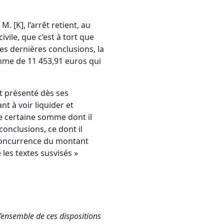
. [K], l’arrêt retient, au
ivile
, que c’est à tort que
es dernières conclusions, la
omme de 11 453,91 euros qui
it présenté dès ses
t à voir liquider et
e certaine somme dont il
onclusions, ce dont il
 concurrence du montant
 les textes susvisés »
l’ensemble de ces dispositions