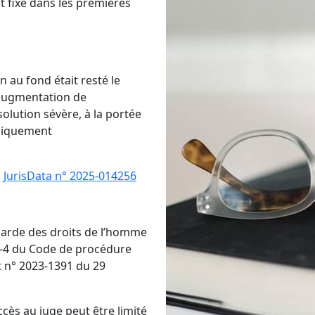
 fixé dans les premières
n au fond était resté le
’augmentation de
solution sévère, à la portée
idiquement
:
JurisData n° 2025-014256
egarde des droits de l’homme
0-4 du Code de procédure
t n° 2023-1391 du 29
accès au juge peut être limité