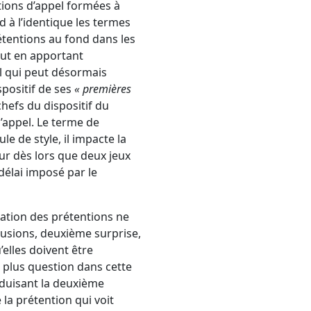
tions d’appel formées à
 à l’identique les termes
étentions au fond dans les
out en apportant
al qui peut désormais
spositif de ses
« premières
chefs du dispositif du
’appel. Le terme de
e de style, il impacte la
our dès lors que deux jeux
délai imposé par le
ation des prétentions ne
lusions, deuxième surprise,
’elles doivent être
st plus question dans cette
duisant la deuxième
 la prétention qui voit