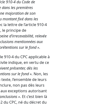
ticle 910-4 du Code de
e dans les premières
 une majoration de son
du montant fixé dans les
 la lettre de l’article 910-4
7
, le principe de
peine d’irrecevabilité, relevée
conclusions mentionnées aux
prétentions sur le fond ».
cle 910-4 du CPC
applicable à
vile indique, en vertu de ce
oivent présenter, dès les
ntions sur le fond ».
Non, les
texte, l’ensemble de leurs
nclure, non pas dès leurs
if aux exceptions autorisant
onclusions »
. Et c’est bien là
5-2 du CPC
, né du
décret du