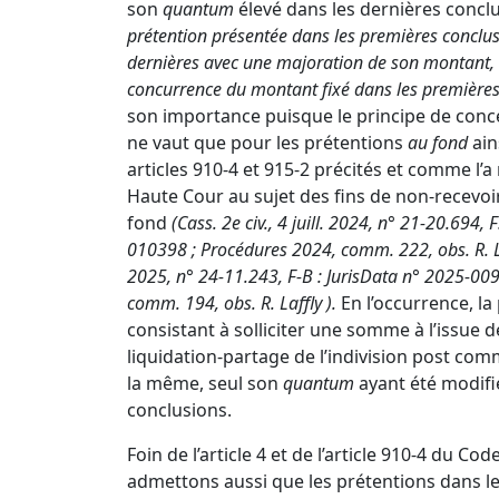
son
quantum
élevé dans les dernières concl
prétention présentée dans les premières conclusi
dernières avec une majoration de son montant, e
concurrence du montant fixé dans les premières
son importance puisque le principe de conc
ne vaut que pour les prétentions
au fond
ain
articles 910-4 et 915-2 précités et comme l’
Haute Cour au sujet des fins de non-recevoi
fond
(
Cass. 2e civ., 4 juill. 2024, n° 21-20.694, 
010398
;
Procédures 2024, comm. 222
, obs. R.
2025, n° 24-11.243, F-B
:
JurisData n° 2025-00
comm. 194
, obs. R.
Laffly
).
En l’occurrence, la
consistant à solliciter une somme à l’issue 
liquidation-partage de l’indivision post com
la même, seul son
quantum
ayant été modifi
conclusions.
Foin de l’
article 4 et de l’article 910-4 du Co
admettons aussi que les prétentions dans l