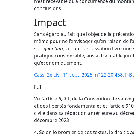
n’est recevable qu’à concurrence du montant
conclusions.
Impact
Sans égard au fait que l’objet de la prétentio
même pour ne l’envisager qu’en raison de l
son
quantum
, la Cour de cassation livre une 
pratique considérable, aussi discutable jur
qu’économiquement.
Cass. 2e civ., 11 sept. 2025, n° 22-20.458, F-B
[…]
Vu l’
article 6, § 1, de la Convention de sauv
et des libertés fondamentales
et l’
article 91
civile
dans sa rédaction antérieure au
décre
décembre 2023
:
4. Selon le premier de ces textes, le droit d’