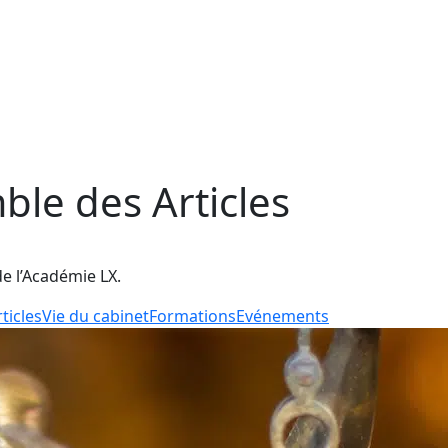
mble des
Articles
de l’Académie LX.
ticles
Vie du cabinet
Formations
Evénements