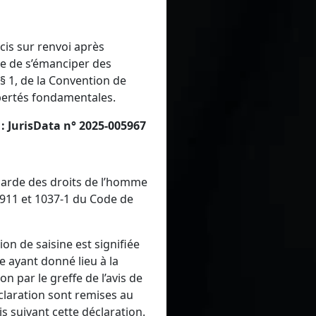
cis sur renvoi après
te de s’émanciper des
, § 1, de la Convention de
ibertés fondamentales
.
:
JurisData n° 2025-005967
egarde des droits de l’homme
s 911 et 1037-1 du Code de
ion de saisine est signifiée
e ayant donné lieu à la
on par le greffe de l’avis de
éclaration sont remises au
s suivant cette déclaration.