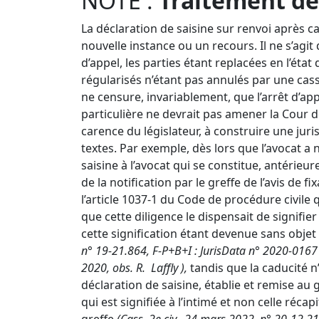
NOTE :
Traitement de
La déclaration de saisine sur renvoi après c
nouvelle instance ou un recours. Il ne s’agit
d’appel, les parties étant replacées en l’état
régularisés n’étant pas annulés par une cas
ne censure, invariablement, que l’arrêt d’ap
particulière ne devrait pas amener la Cour d
carence du législateur, à construire une jur
textes. Par exemple, dès lors que l’avocat a 
saisine à l’avocat qui se constitue, antérieu
de la notification par le greffe de l’avis de fix
l’
article 1037-1 du Code de procédure civile
q
que cette diligence le dispensait de signifier
cette signification étant devenue sans objet
n° 19-21.864, F-P+B+I
:
JurisData n° 2020-016
2020, obs. R.
Laffly
),
tandis que la caducité n’
déclaration de saisine, établie et remise au 
qui est signifiée à l’intimé et non celle récap