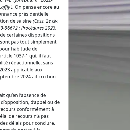
0, F-B
:
JurisData n° 2022-
Laffly
).
On pense encore au
onnance présidentielle
tion de saisine
(
Cass. 2e civ,
23-96672 ;
Procédures 2023,
 de certaines dispositions
e sont pas tout simplement
 pour habitude de
icle 1037-1 qui, il faut
alité rédactionnelle, sans
 2023
applicable aux
septembre 2024 ait cru bon
ait qu’en l’absence de
i d’opposition, d’appel ou de
e recours conformément à
délai de recours n’a pas
 des délais pour conclure,