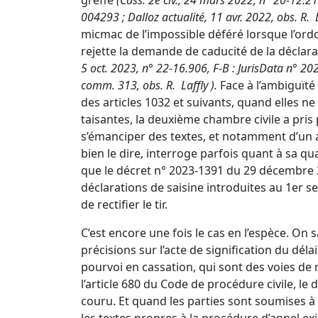
greffe
(
Cass. 2e civ., 24 mars 2022, n° 20-12.21
004293
; Dalloz actualité, 11 avr. 2022, obs. R.
micmac de l’impossible déféré lorsque l’ord
rejette la demande de caducité de la déclara
5 oct. 2023, n° 22-16.906, F-B
: JurisData n° 20
comm. 313
, obs. R.
Laffly
).
Face à l’ambiguïté
des articles 1032 et suivants, quand elles n
taisantes, la deuxième chambre civile a pris
s’émanciper des textes, et notamment d’un art
bien le dire, interroge parfois quant à sa qu
que le
décret n° 2023-1391 du 29 décembre
déclarations de saisine introduites au 1er 
de rectifier le tir.
C’est encore une fois le cas en l’espèce. On s
précisions sur l’acte de signification du déla
pourvoi en cassation, qui sont des voies d
l’
article 680 du Code de procédure civile
, le 
couru. Et quand les parties sont soumises à