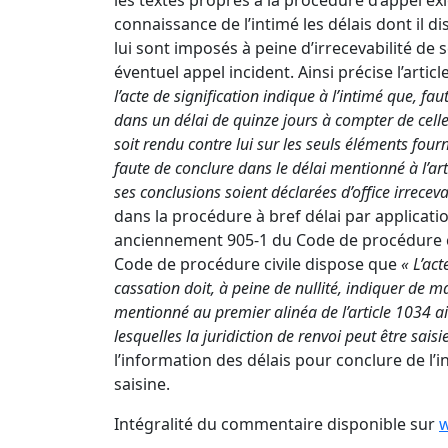
les textes propres à la procédure d’appel exi
connaissance de l’intimé les délais dont il d
lui sont imposés à peine d’irrecevabilité de 
éventuel appel incident. Ainsi précise l’articl
l’acte de signification indique à l’intimé que, fa
dans un délai de quinze jours à compter de celle-
soit rendu contre lui sur les seuls éléments four
faute de conclure dans le délai mentionné à l’art
ses conclusions soient déclarées d’office irrecev
dans la procédure à bref délai par application
anciennement 905-1 du Code de procédure civi
Code de procédure civile
dispose que
« L’act
cassation doit, à peine de nullité, indiquer de m
mentionné au premier alinéa de l’article 1034 ai
lesquelles la juridiction de renvoi peut être saisie
l’information des délais pour conclure de l’i
saisine.
Intégralité du commentaire disponible sur
w