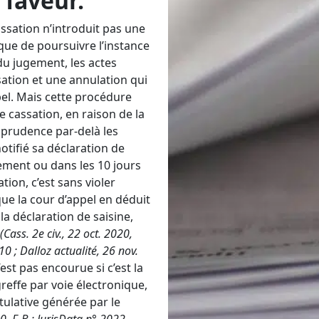
 faveur.
assation n’introduit pas une
 que de poursuivre l’instance
 du jugement, les actes
sation et une annulation qui
pel. Mais cette procédure
e cassation, en raison de la
isprudence par-delà les
notifié sa déclaration de
rement ou dans les 10 jours
ation, c’est sans violer
ue la cour d’appel en déduit
 la déclaration de saisine,
(
Cass. 2e civ., 22 oct. 2020,
710
; Dalloz actualité, 26 nov.
est pas encourue si c’est la
greffe par voie électronique,
itulative générée par le