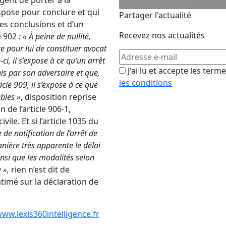
gent de porter à la
ispose pour conclure et qui
Partager l'actualité
ses conclusions et d’un
Recevez nos actualités
e 902
: « À peine de nullité,
ute pour lui de constituer avocat
ci, il s’expose à ce qu’un arrêt
J'ai lu et accepte les term
nis par son adversaire et que,
les conditions
icle 909, il s’expose à ce que
ables »
, disposition reprise
 de l’article 906-1,
le. Et si l’
article 1035 du
e de notification de l’arrêt de
anière très apparente le délai
nsi que les modalités selon
 »,
rien n’est dit de
ntimé sur la déclaration de
ww.lexis360intelligence.fr