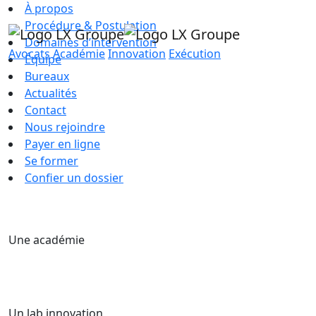
À propos
Procédure & Postulation
Domaines d’intervention
Avocats
Académie
Innovation
Exécution
Équipe
Bureaux
Actualités
Contact
Nous rejoindre
Payer en ligne
Se former
Confier un dossier
Une académie
Un lab innovation