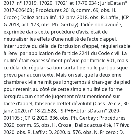
2017, n° 17019, 17020, 17021 et 17-70.034 : JurisData n°
2017-026468 ; Procédures 2018, comm. 69, obs. H.
Croze ; Dalloz actua-lité, 12 janv. 2018, obs. R. Laffly ; JCP
G 2018, act. 173, obs. Ph. Gerbay). L’idée non avouée,
exprimée dans cette procédure d’avis, était de
neutraliser les effets d’une nullité de l’acte d’appel,
interruptive du délai de forclusion d’appel, régularisable
à l’envi par application de l’article 2241 du Code civil. La
nullité était expressément prévue par l’article 901, mais
ce délai de régularisa-tion sortait de nulle part puisque
prévu par aucun texte. Mais on sait que la deuxième
chambre civile ne mit pas longtemps à chan-ger de pied
pour retenir, au côté de cette simple nullité de forme
lorsqu’aucun chef de jugement n’est mentionné sur
l’acte d’appel, l’absence d’effet dévolutif (Cass. 2e civ., 30
janv. 2020, n° 18-22.528, FS-P+B+I: JurisData n° 2020-
001105 ; JCP G 2020, 336, obs. Ph. Gerbay ; Procédures
2020, comm. 55, obs. H. Croze ; Dalloz actua-lité, 17 févr.
2020, obs. R. Laffly ; D. 2020, p. 576, obs. N. Fricero ; D.