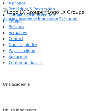
À propos
Procédure & Postulation
Domaines d’intervention
Avocats
Académie
Innovation
Exécution
Équipe
Bureaux
Actualités
Contact
Nous rejoindre
Payer en ligne
Se former
Confier un dossier
Une académie
Un lab innovation