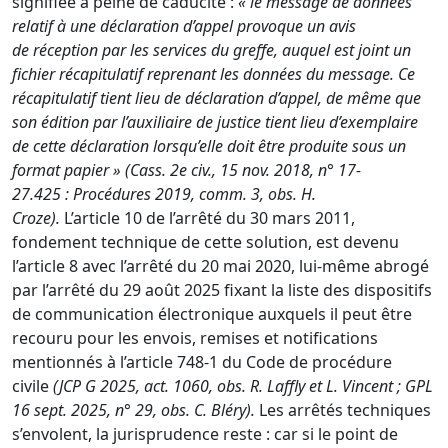
signifiée à peine de caducité :
« le message de données
relatif à une déclaration d’appel provoque un avis
de
réception par les services du greffe, auquel est joint un
fichier récapitulatif reprenant les données
du message. Ce
récapitulatif tient lieu de déclaration d’appel, de même que
son édition par l’auxiliaire de justice tient lieu d’exemplaire
de cette déclaration lorsqu’elle doit être produite sous un
format papier » (
Cass. 2e civ., 15 nov. 2018, n° 17-
27.425
:
Procédures 2019, comm. 3
, obs. H.
Croze).
L’
article 10 de l’arrêté du 30 mars 2011
,
fondement technique de cette solution, est devenu
l’article 8 avec l’
arrêté du 20 mai 2020
, lui-même abrogé
par l’
arrêté du 29 août 2025
fixant la liste des dispositifs
de communication électronique auxquels il peut être
recouru pour les envois, remises et notifications
mentionnés à l’
article 748-1 du Code de procédure
civile
(JCP G
2025, act. 1060, obs. R.
Laffly
et L. Vincent ; GPL
16 sept. 2025, n° 29, obs. C. Bléry).
Les arrêtés techniques
s’envolent, la jurisprudence reste : car si le point de