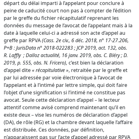
départ du délai imparti à l’appelant pour conclure à
peine de caducité court non pas à compter de l’édition
par le greffe du fichier récapitulatif reprenant les
données du message de l’avocat de l’appelant mais à la
date à laquelle celui-ci a adressé son acte d’appel au
greffe par RPVA
(
Cass. 2e civ., 6 déc. 2018, n° 17-27.206,
P+B
:
JurisData n° 2018-022283
;
JCP 2019, act. 132
, obs.
R.
Laffly
; Dalloz actualité, 16 janv. 2019, obs. C. Bléry ; D.
2019, p. 555, obs. N. Fricero),
c’est bien la déclaration
d’appel dite
« récapitulative »
, retraitée par le greffe et
par lui adressée par voie électronique à l’avocat de
l’appelant et à l’intimé par lettre simple, qui doit faire
l’objet d’une signification si l’intimé ne constitue pas
avocat. Seule cette déclaration d’appel – le lecteur
attentif comme avisé comprend maintenant qu’il en
existe deux – vise les numéros de déclaration d’appel
(DA), de rôle (RG) et la chambre devant laquelle l’affaire
est distribuée. Ces données, par définition,
n’apparaissent pas sur l’acte d’appel adressé par RPVA