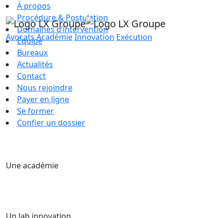
À propos
Procédure & Postulation
Domaines d’intervention
Avocats
Académie
Innovation
Exécution
Équipe
Bureaux
Actualités
Contact
Nous rejoindre
Payer en ligne
Se former
Confier un dossier
Une académie
Un lab innovation