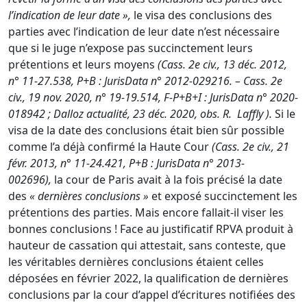
l’indication de leur date »,
le visa des conclusions des
parties avec l’indication de leur date n’est nécessaire
que si le juge n’expose pas succinctement leurs
prétentions et leurs moyens
(
Cass. 2e civ., 13 déc. 2012,
n° 11-27.538, P+B
:
JurisData n° 2012-029216
. –
Cass. 2e
civ., 19 nov. 2020, n° 19-19.514, F-P+B+I
:
JurisData n° 2020-
018942
; Dalloz actualité, 23 déc. 2020, obs. R.
Laffly
).
Si le
visa de la date des conclusions était bien sûr possible
comme l’a déjà confirmé la Haute Cour
(Cass. 2e civ., 21
févr. 2013, n° 11-24.421, P+B :
JurisData n° 2013-
002696
),
la cour de Paris avait à la fois précisé la date
des
« dernières conclusions »
et exposé succinctement les
prétentions des parties. Mais encore fallait-il viser les
bonnes conclusions ! Face au justificatif RPVA produit à
hauteur de cassation qui attestait, sans conteste, que
les véritables dernières conclusions étaient celles
déposées en février 2022, la qualification de dernières
conclusions par la cour d’appel d’écritures notifiées des