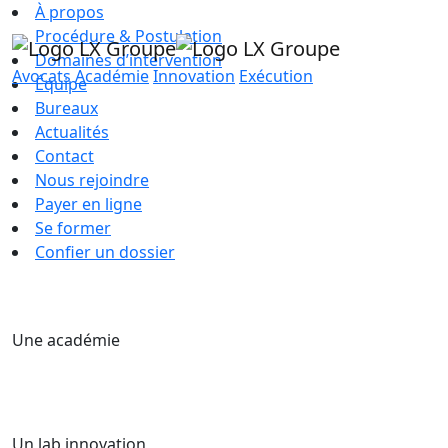
À propos
Procédure & Postulation
Domaines d’intervention
Avocats
Académie
Innovation
Exécution
Équipe
Bureaux
Actualités
Contact
Nous rejoindre
Payer en ligne
Se former
Confier un dossier
Une académie
Un lab innovation