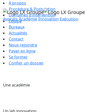
À propos
Procédure & Postulation
Domaines d’intervention
Avocats
Académie
Innovation
Exécution
Équipe
Bureaux
Actualités
Contact
Nous rejoindre
Payer en ligne
Se former
Confier un dossier
Une académie
Un lab innovation