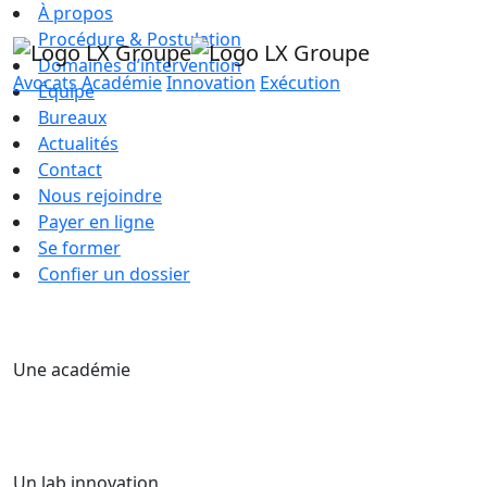
À propos
Procédure & Postulation
Domaines d’intervention
Avocats
Académie
Innovation
Exécution
Équipe
Bureaux
Actualités
Contact
Nous rejoindre
Payer en ligne
Se former
Confier un dossier
Une académie
Un lab innovation