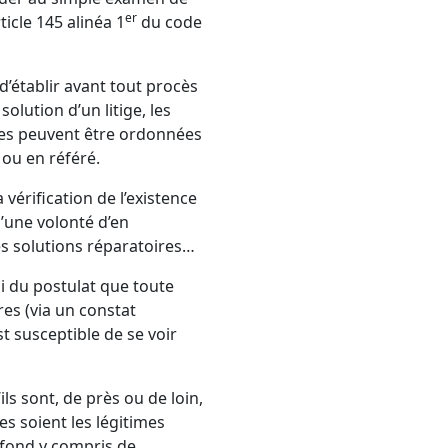
er
ticle 145 alinéa 1
du code
’établir avant tout procès
olution d’un litige, les
les peuvent être ordonnées
 ou en référé.
vérification de l’existence
’une volonté d’en
les solutions réparatoires…
ui du postulat que toute
es (via un constat
st susceptible de se voir
ls sont, de près ou de loin,
es soient les légitimes
e fond y compris de