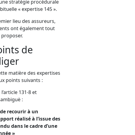
 une stratégie procédurale
abituelle « expertise 145 ».
emier lieu des assureurs,
ients ont également tout
a proposer.
oints de
liger
cette matière des expertises
ux points suivants :
l’article 131-8 et
 ambiguë :
de recourir à un
pport réalisé à l’issue des
endu dans le cadre d’une
nnée »