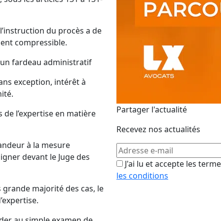
 l’instruction du procès a de
ment compressible.
 d’un fardeau administratif
sans exception, intérêt à
ité.
Partager l'actualité
s de l’expertise en matière
Recevez nos actualités
mandeur à la mesure
ssigner devant le Juge des
J'ai lu et accepte les term
les conditions
ès grande majorité des cas, le
’expertise.
céder au simple examen de