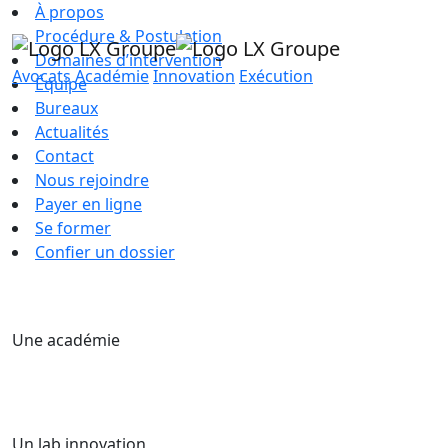
À propos
Procédure & Postulation
Domaines d’intervention
Avocats
Académie
Innovation
Exécution
Équipe
Bureaux
Actualités
Contact
Nous rejoindre
Payer en ligne
Se former
Confier un dossier
Une académie
Un lab innovation