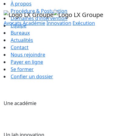
À propos
Procédure & Postulation
Domaines d’intervention
Avocats
Académie
Innovation
Exécution
Équipe
Bureaux
Actualités
Contact
Nous rejoindre
Payer en ligne
Se former
Confier un dossier
Une académie
Un lab innovation